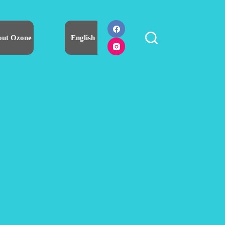
out Ozone
English