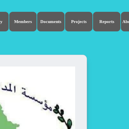
ty
Members
Documents
Projects
Reports
Ab