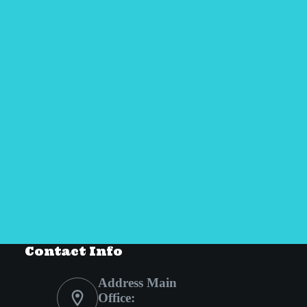
Contact Info
Address Main
Office: