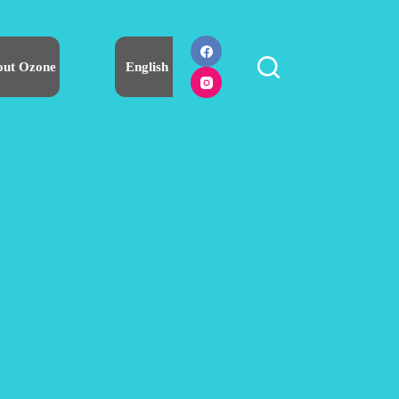
out Ozone
English